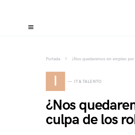
Portada
¿Nos quedaremos sin empleo por 
I
IT & TALENTO
¿Nos quedarem
culpa de los r