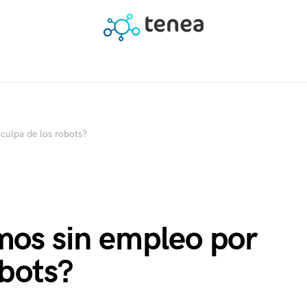
culpa de los robots?
os sin empleo por
obots?