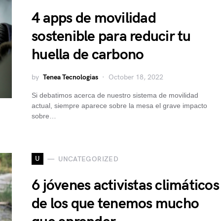
4 apps de movilidad
sostenible para reducir tu
huella de carbono
by
Tenea Tecnologias
October 18, 2022
Si debatimos acerca de nuestro sistema de movilidad
actual, siempre aparece sobre la mesa el grave impacto
sobre…
U
UNCATEGORIZED
6 jóvenes activistas climáticos
de los que tenemos mucho