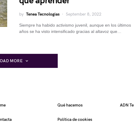
que aprender
by
Tenea Tecnologias
September 8, 2022
Siempre ha habido activismo juvenil, aunque en los últimos
años se ha visto intensificado gracias al altavoz que…
LOAD MORE
ome
Qué hacemos
ADN Te
ntacta
Política de cookies