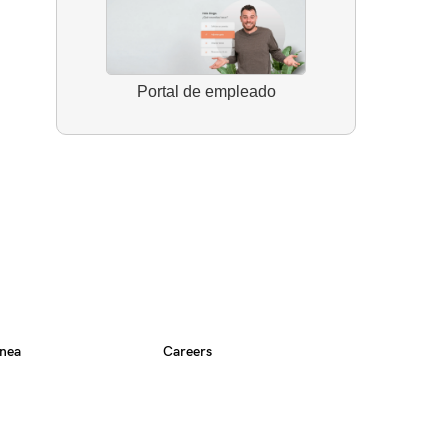
Portal de empleado
nea
Careers