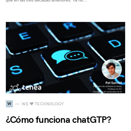
que en las tres décadas anteriores. Ya no…
W
WE ♥ TECHNOLOGY
¿Cómo funciona chatGTP?