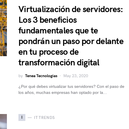
Virtualización de servidores:
Los 3 beneficios
fundamentales que te
pondrán un paso por delante
en tu proceso de
transformación digital
by
Tenea Tecnologias
May 23, 2020
¿Por qué debes virtualizar tus servidores? Con el paso de
los años, muchas empresas han optado por la…
I
IT TRENDS