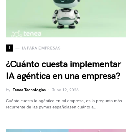
I
IA PARA EMPRESAS
¿Cuánto cuesta implementar
IA agéntica en una empresa?
by
Tenea Tecnologias
June 12, 2026
Cuánto cuesta ia agéntica en mi empresa, es la pregunta más
recurrente de las pymes españolasen cuánto a…